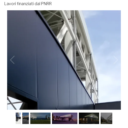
Lavori finanziati dal PNRR
1
/
8